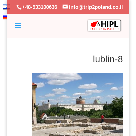
+48-533100636
info@trip2poland.co.il
lublin-8