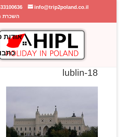
533100636
info@trip2poland.co.il
השכרת ר
אודות פ
כתבו
lublin-18