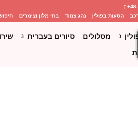
+48
כב
הסעות בפולין
נהג צמוד
בתי מלון וצימרים
חיפוש
ולין
מסלולים
סיורים בעברית
שירו
ת