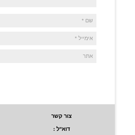
צור קשר
דוא"ל :