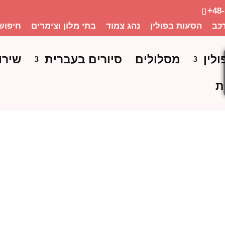
+48
כב
הסעות בפולין
נהג צמוד
בתי מלון וצימרים
חיפוש
ולין
מסלולים
סיורים בעברית
שירו
ת