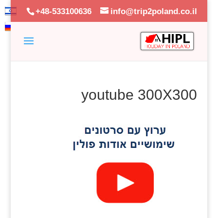
+48-533100636
info@trip2poland.co.il
youtube 300X300