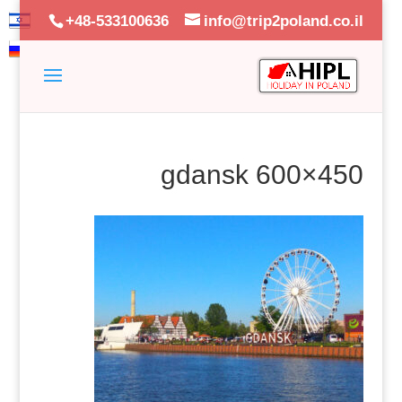
+48-533100636
info@trip2poland.co.il
gdansk 600×450