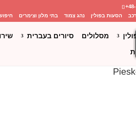
+48
כב
הסעות בפולין
נהג צמוד
בתי מלון וצימרים
חיפוש
ולין
מסלולים
סיורים בעברית
שירו
ת