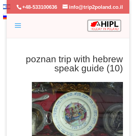
+48-533100636
info@trip2poland.co.il
poznan trip with hebrew
speak guide (10)