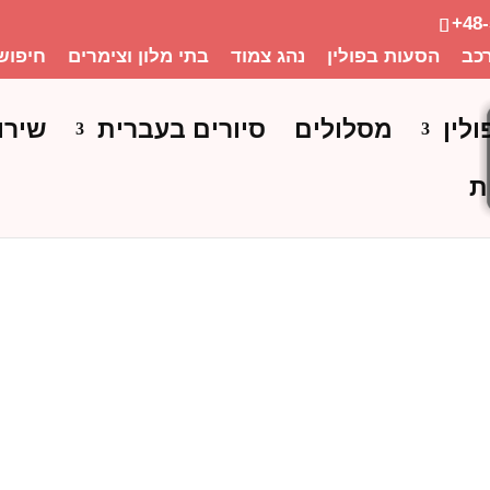
+48
כב
הסעות בפולין
נהג צמוד
בתי מלון וצימרים
חיפוש
ולין
מסלולים
סיורים בעברית
שירו
ת