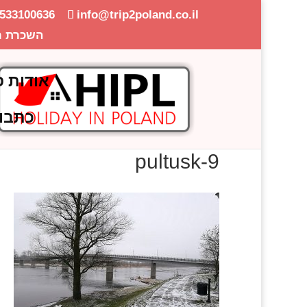
-533100636
info@trip2poland.co.il
השכרת ר
אודות פ
כתבו
pultusk-9