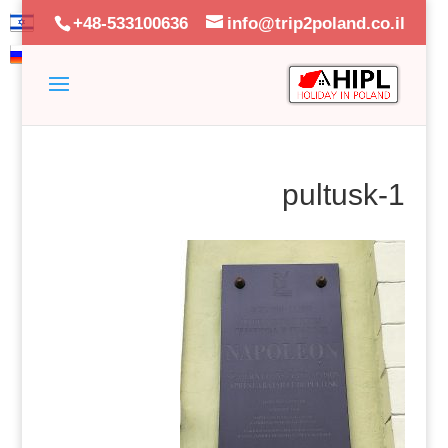
+48-533100636
info@trip2poland.co.il
pultusk-1