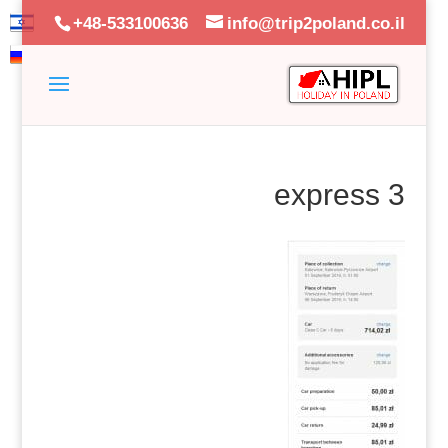
+48-533100636
info@trip2poland.co.il
express 3