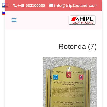
+48-533100636
info@trip2poland.co.il
Rotonda (7)