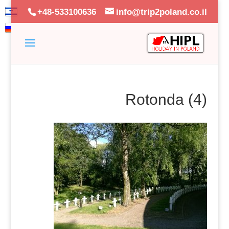
+48-533100636
info@trip2poland.co.il
Rotonda (4)