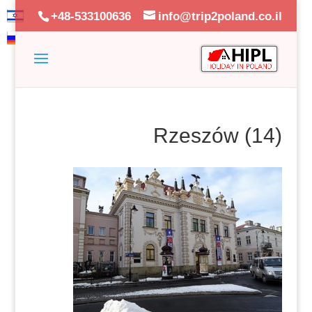
+48-533100636
info@trip2poland.co.il
Rzeszów (14)