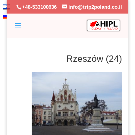
+48-533100636
info@trip2poland.co.il
Rzeszów (24)