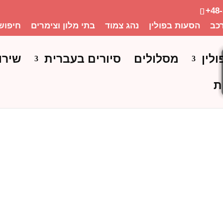
+48
כב
הסעות בפולין
נהג צמוד
בתי מלון וצימרים
חיפוש
ולין
מסלולים
סיורים בעברית
שירו
ת