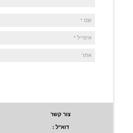
צור קשר
דוא"ל :