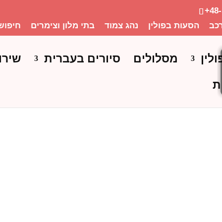
+48
כב
הסעות בפולין
נהג צמוד
בתי מלון וצימרים
חיפוש
ולין
מסלולים
סיורים בעברית
שירו
ת