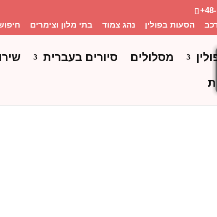
+48
כב
הסעות בפולין
נהג צמוד
בתי מלון וצימרים
חיפוש
ולין
מסלולים
סיורים בעברית
שירו
ת