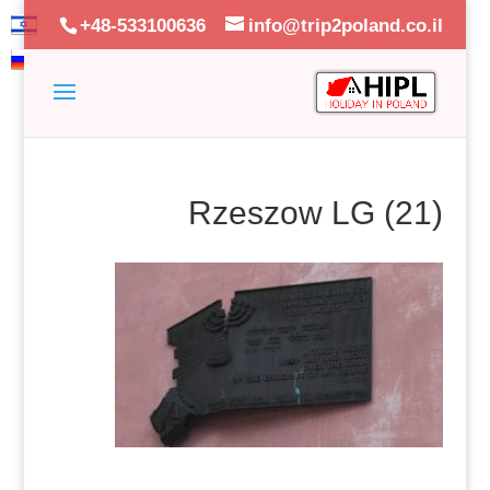
+48-533100636
info@trip2poland.co.il
Rzeszow LG (21)