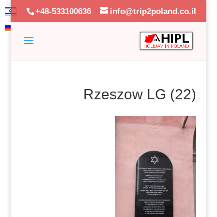
+48-533100636
info@trip2poland.co.il
Rzeszow LG (22)