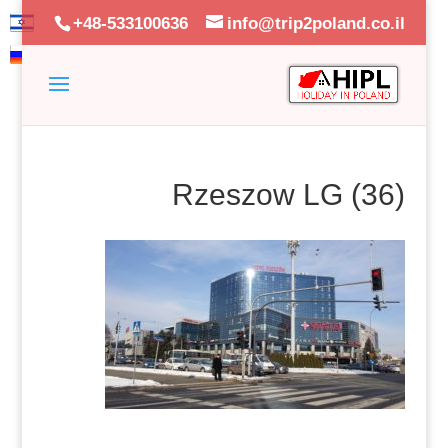
+48-533100636
info@trip2poland.co.il
Rzeszow LG (36)