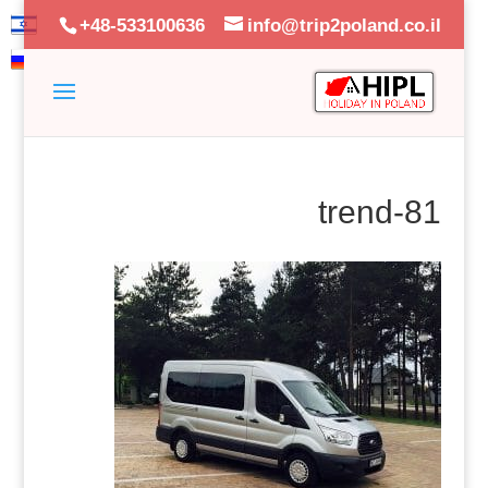
+48-533100636
info@trip2poland.co.il
81-trend