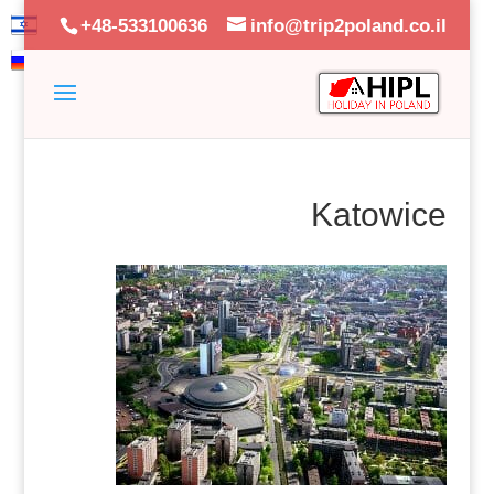
+48-533100636
info@trip2poland.co.il
Katowice