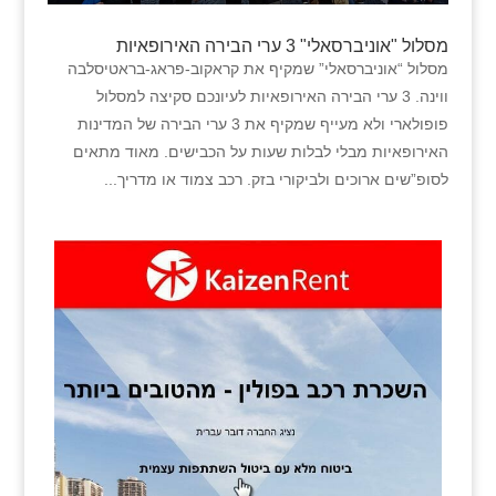
מסלול "אוניברסאלי" 3 ערי הבירה האירופאיות
מסלול “אוניברסאלי” שמקיף את קראקוב-פראג-בראטיסלבה
ווינה. 3 ערי הבירה האירופאיות לעיונכם סקיצה למסלול
פופולארי ולא מעייף שמקיף את 3 ערי הבירה של המדינות
האירופאיות מבלי לבלות שעות על הכבישים. מאוד מתאים
לסופ”שים ארוכים ולביקורי בזק. רכב צמוד או מדריך...