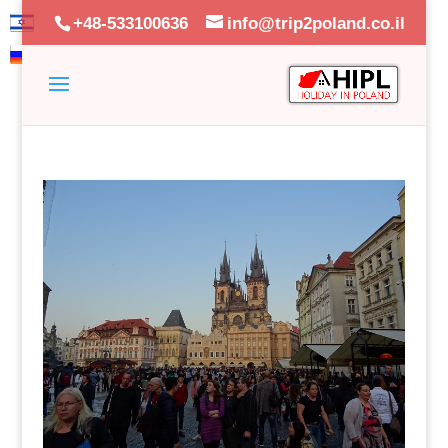
+48-533100636
info@trip2poland.co.il