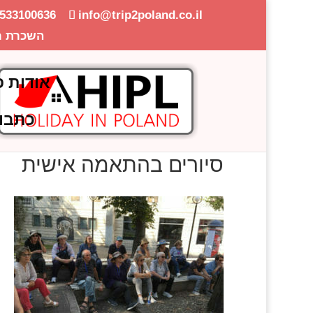
-533100636
info@trip2poland.co.il
השכרת ר
אודות פ
כתבו
סיורים בהתאמה אישית