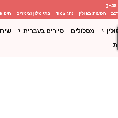
+48
כב
הסעות בפולין
נהג צמוד
בתי מלון וצימרים
חיפוש
ולין
מסלולים
סיורים בעברית
שירו
ת