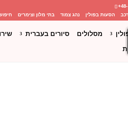
+48
כב
הסעות בפולין
נהג צמוד
בתי מלון וצימרים
חיפוש
ולין
מסלולים
סיורים בעברית
שירו
ת