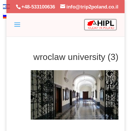
+48-533100636
info@trip2poland.co.il
wroclaw university (3)