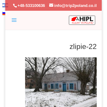
+48-533100636
info@trip2poland.co.il
zlipie-22