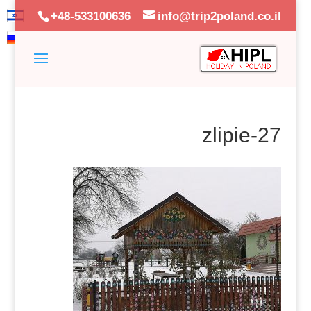
+48-533100636
info@trip2poland.co.il
zlipie-27