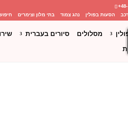
+48
כב
הסעות בפולין
נהג צמוד
בתי מלון וצימרים
חיפוש
ולין
מסלולים
סיורים בעברית
שירו
ת