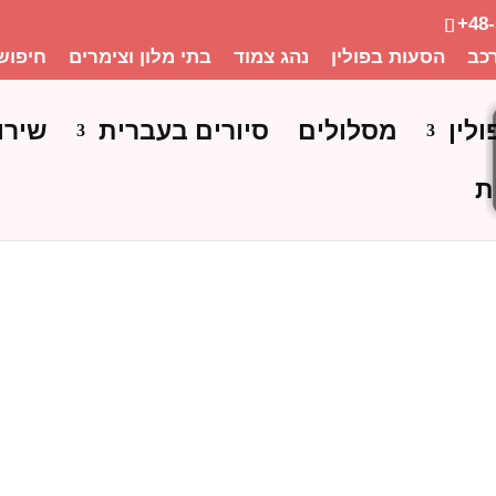
+48
כב
הסעות בפולין
נהג צמוד
בתי מלון וצימרים
חיפוש
ולין
מסלולים
סיורים בעברית
שירו
ת