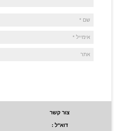
צור קשר
דוא"ל :