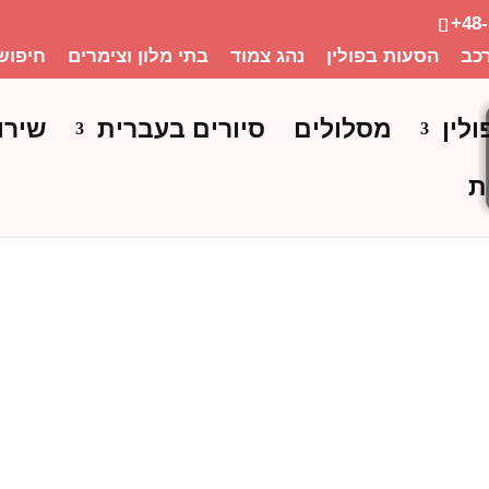
+48
כב
הסעות בפולין
נהג צמוד
בתי מלון וצימרים
חיפוש
ולין
מסלולים
סיורים בעברית
שירו
ת