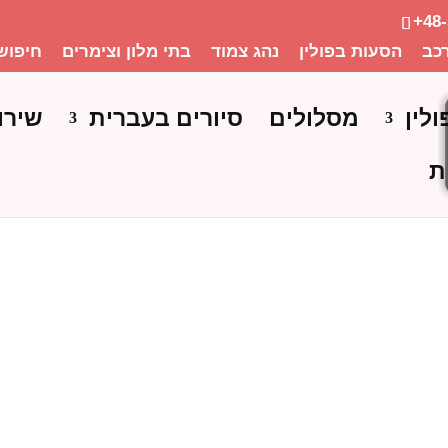
+48
כב
הסעות בפולין
נהג צמוד
בתי מלון וצימרים
חיפוש
ולין
מסלולים
סיורים בעברית
שירו
ת