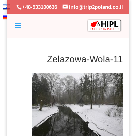
+48-533100636
info@trip2poland.co.il
Zelazowa-Wola-11