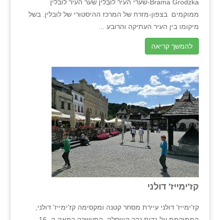
Brama Grodzka-שערי העיר לוּבְּלִין שער העיר לובלין
ממוקמים בצפון-מזרח של המרכז ההיסטורי של לובלין. בשל
מיקומו בין העיר העתיקה והרובע ...
להמשך קריאה
קז'ימייז' דולני
קז'ימייז' דולני עיירת מסחר קטנה ומקסימה קז'ימייז' דולני,
הממוקמת על גדות נהר הוויסלה, התעשרה במאה ה- 16.