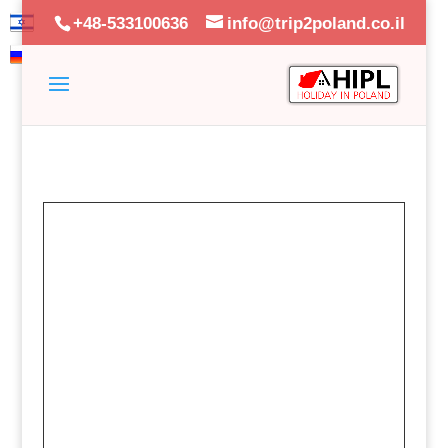
+48-533100636
info@trip2poland.co.il