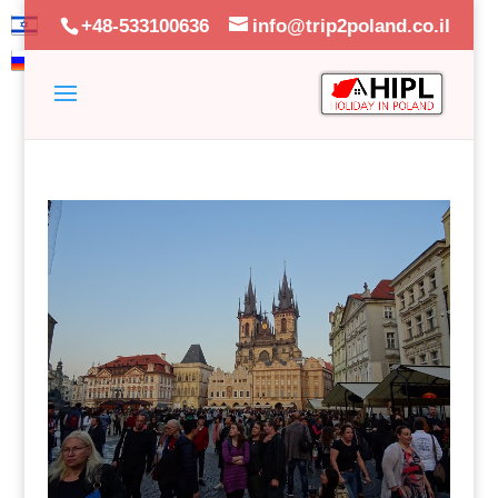
+48-533100636
info@trip2poland.co.il