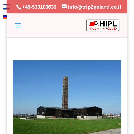
+48-533100636
info@trip2poland.co.il