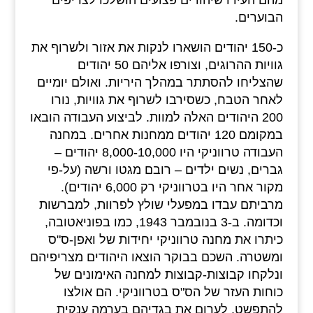
הבוערים.
כ-150 יהודים הושארו לנקות את אזור ולשרוף את
גוויות ההרוגים, וצורפו אליהם 50 יהודים
שהצליחו להסתתר במהלך היריות. ואולם יומיים
לאחר הטבח, כשסירבו לשרוף את גוויות, נורו
200 היהודים האלה למוות. לביצוע העבודה הובאו
במקומם 120 יהודים ממחנות אחרים. במחנה
העבודה טרווניקי היו 8,000-10,000 יהודים –
גברים, נשים ילדים – רובם מגטו ורשה (על-פי
מקור אחר היו בטרווניקי רק 6,000 יהודים).
מרביתם עבדו במפעלי שולץ לפרוות, למברשות
וכדומה. ב-3 בנובמבר 1943, כמו בפוניאטובה,
כיתרו את מחנה טרווניקי יחידות של ואפן-ס"ס
ומשטרה. השכם בבוקר הוצאו היהודים מצריפיהם
ונלקחו קבוצות-קבוצות למחנה האימונים של
כוחות העזר של הס"ס בטרווניקי. הם אולצו
להתפשט, לערום את בגדיהם בערמה ענקית