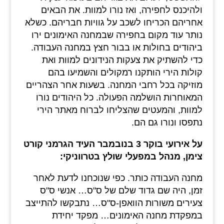
ולהיכנס לחפירה, ואז נורו למוות. את הבאים
אחריהם הכריחו לשכב על גוויות חבריהם. כשלא
נותר עוד מקום בחפירה שבמחנה האימונים ירו
ביהודים בחולות או בבור חצץ במחנה העבודה.
כדי להשתיק את צעקות הנידונים למוות ואת
קולות הירי הותקנו רמקולים והשמיעו בהם
מוזיקה בכל רחבי המחנה. בשעות אחר הצהריים
המאוחרות הושלמה הפעולה. כל היהודים נורו
למוות, והמעטים שהצליחו לברוח מאתר הירי
נתפסו ונורו גם הם.
על אירועי בוקר 3 בנובמבר העיד הגרמני קורט
צימן, מנהל במפעלי שולץ בטרווניקי:
מחנה העבודה כותר. כפי שנוכחנו לדעת לאחר
זמן, היה שם גדוד שלם של ס"ס… אנשי ס"ס
צעירים משורות הוואפן-ס"ס… נתבקשו להתייצב
במפקדת מחנה האימונים… מפקד יחידת