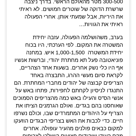
300-500 מטר מהאולם הראשי. בדרך ניצבה
שרשרת הדוקה של שוטרים חמושים. לא ראיתי
את היריות, אבל שמעתי אותן. אחרי הפעולה
ראיתי את הגוויות…
בערב, משהושלמה הפעולה, עזבה יחידת
המשטרה את המקום. לפי הערכתי, היו בכוח
יחידת המשטרה 1,000-1,500 איש. במחנה
פוניאטובה פעל תא מחתרת יהודי, וברשות אנשיו
אף היו כלי נשק אחרים. בשעות אחד הצהריים,
לקראת סיום מעשי ההרג, התבצרה באחד
הצריפים קבוצה של יהודים מחברי המחתרת. הם
התנגדו לניסיון לקחתם לחפירות, פתחו באש על
אנשי הס"ס והעילו באש כמה מהצריפים הסמוכים
שאוחסנו בהם בגדים. ואולם הגרמנים הציתו את
הצריף על היהודים המתמרדים שבו, וכולם נשרפו
חיים. כדי לכבות את האש בצריפי הבגדים הוזעקו
למקום כבאים פולנים מהעיר עופולה. אחרים
מהם העידו שיהודים פצועים הושלכו לצריפים