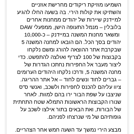
השמיעו מוזיקת ריקודים מחרישת אוזניים
והשתיקו את קולות הירי. בה בשעה החלו להגיע
למיידנק שיירות של יהודים ממחנות אחרים
בלובלין – מנמל התעופה הישן, ממפעלי DAW
ומשאר מחנות המשנה במיידנק – כ-10,000
יהודים בסך הכל. הם הובאו למחנה המשנה 5
שבקרבת אתר ההוצאה להורג ומשם נלקחו
בקבוצות של 100 לצריף ואולצה להתפשט. כדי
ליצור מעבר אל החפירות נחתכו הגדרות של
מחנה המשנה 5, ודרכו נלקחו היהודים הערומים
– גברים לחוד ונשים לחוד – אל אתר ההריגה.
ציוו עליהם להכנס לחפירות ולשכב, ואנשי ס"ס
שניצבו על שפת הבור ירו בהם למוות. לאחר
שנורו הקבוצות הראשונות התמלא שטח התחתית
של הבורות, ואת הבאים בתור אילצו לשכב על
גופותיהם של מי שנרצחו לפניהם.
מבצע הירי נמשך עד השעה חמש אחר הצהריים.