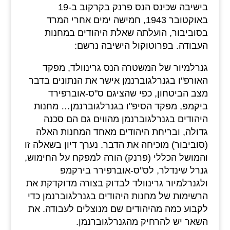
בישיבה שכינס הנס פרנק בקרקוב ב-19
באוקטובר 1943, חמישה ימים אחרי המרד
בסוביבור, הועלתה שאלת היהודים במחנות
העבודה. בפרוטוקול הישיבה נרשם:
גנרלמיור של המשטרה הנס גרינוולד, מפקד
האורפ"ו בגנרלגוברנמן אישר את הנתונים בדבר
מצב הביטחון, כפי שהציגם ס"ס-אוברפירד
ביקמפ, מפקד הסיפ"ו בגנרלגוברנמן… מחנות
היהודים בגנרלגוברנמן מהווים גם הם סכנה
גדולה, ובריחת היהודים מאחד המחנות האלה
(סוביבור) מוכיחה את הדבר. נערך דיון בשאלה זו
והמושל הכללי (פרנק) הורה למפקח על החימוש,
גנרל שינדלר, לס"ס-אוברפירר בירקמפ
ולגנרלמיור גרינוולד לבדוק בצורה מדוקדקת את
הרשימות של מחנות היהודים בגנרלגוברנמן כדי
לקבוע כמה מהיהודים שם מנוצלים לעבודה. את
השאר יש להרחיק מהגנרלגוברנמן.