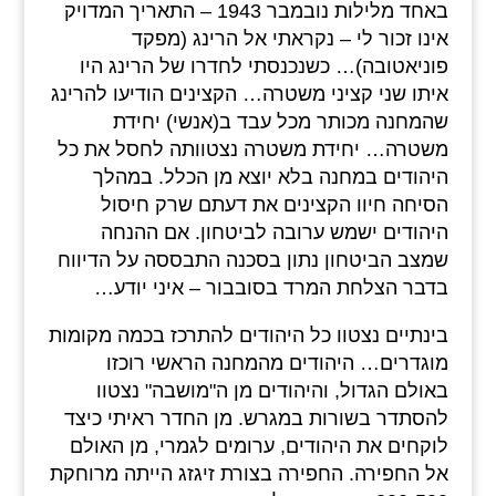
באחד מלילות נובמבר 1943 – התאריך המדויק
אינו זכור לי – נקראתי אל הרינג (מפקד
פוניאטובה)… כשנכנסתי לחדרו של הרינג היו
איתו שני קציני משטרה… הקצינים הודיעו להרינג
שהמחנה מכותר מכל עבד ב(אנשי) יחידת
משטרה… יחידת משטרה נצטוותה לחסל את כל
היהודים במחנה בלא יוצא מן הכלל. במהלך
הסיחה חיוו הקצינים את דעתם שרק חיסול
היהודים ישמש ערובה לביטחון. אם ההנחה
שמצב הביטחון נתון בסכנה התבססה על הדיווח
בדבר הצלחת המרד בסובבור – איני יודע…
בינתיים נצטוו כל היהודים להתרכז בכמה מקומות
מוגדרים… היהודים מהמחנה הראשי רוכזו
באולם הגדול, והיהודים מן ה"מושבה" נצטוו
להסתדר בשורות במגרש. מן החדר ראיתי כיצד
לוקחים את היהודים, ערומים לגמרי, מן האולם
אל החפירה. החפירה בצורת זיגזג הייתה מרוחקת