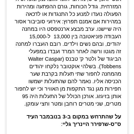
המזרחית. גודל הכוחות, גורם ההפתעה ומהירות
הפעולה נועדו למנוע כל התנגדות או לדכאה
במהירות אם אמנם תפרוץ: אירועי סוביבור אסור
היה שיישנו. ערב מבצע ארנטפסט היו במחנה
העבודה פוניאטובה בין 13,000 ל-15,000
יהודים, ובהם נשים וילדים. רובם הועברו למחנה
זה מגטו ורשה לאחר המרד ועבדו במפעלי
הביגוד של ולטר ק' טבנס (Walter Caspar
Tobbens). בשלהי אוקטובר נלקחו יהודים
מהמחנה לחפור שתי תעלות בקרבת שער
הכניסה אליו. נאמר להם שהתעלות ישמשו
חפירות מגן נגד התקפות מן האוויר וכי יש לחפור
אותן בזיגזג. אורכן הכולל של התעלות היה 95
מטרים, שני מטרים רוחבן ומטר וחצי עומקן.
על שהתרחש במקום ב-3 בנובמבר העיד
ס"ס-שרפירר היינריך גליי
: