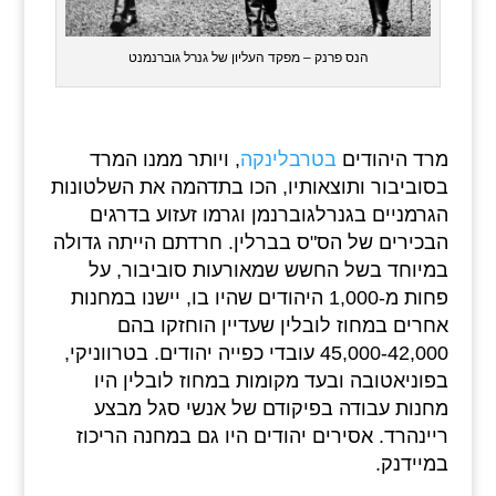
הנס פרנק – מפקד העליון של גנרל גוברנמנט
מרד היהודים
בטרבלינקה
, ויותר ממנו המרד
בסוביבור ותוצאותיו, הכו בתדהמה את השלטונות
הגרמניים בגנרלגוברנמן וגרמו זעזוע בדרגים
הבכירים של הס"ס בברלין. חרדתם הייתה גדולה
במיוחד בשל החשש שמאורעות סוביבור, על
פחות מ-1,000 היהודים שהיו בו, יישנו במחנות
אחרים במחוז לובלין שעדיין הוחזקו בהם
45,000-42,000 עובדי כפייה יהודים. בטרווניקי,
בפוניאטובה ובעד מקומות במחוז לובלין היו
מחנות עבודה בפיקודם של אנשי סגל מבצע
ריינהרד. אסירים יהודים היו גם במחנה הריכוז
במיידנק.