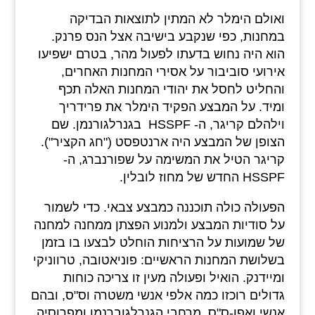
ואולם הימלר לא המתין לתוצאות הבדיקה
במחנות, כפי שנקבע בישיבה אצל הנס פרנק.
הוא היה נחוש בדעתו לפעול מהר, בטרם ישפיעו
אירועי סוביבור על אסירי המחנות האחרים,
והחליט לחסל את יהודי המחנות האלה תכף
ומיד. על המבצע הפקיד הימלר את פרידריך
וילהלם קריגר, ה- HSSPF בגנרלגורנמן. שם
הצופן של המבצע היה ארנטפסט ("חג הקציר").
קריגר הטיל את המשימה על שפורנברג, ה-
HSSPF החדש של מחוז לובלין.
הפעולה כולה תוכננה כמבצע צבאי. כדי לשמור
על סודיות המבצע ולמנוע הפצתן ממחנה למחנה
של שמועות על הרציחות הוחלט לבצעו בו בזמן
בשלושת המחנות הראשיים: פוניאטובה, טרווניקי
ומיידנק. הואיל ופעולה מעין זו צריכה כוחות
גדולים רוכזו כמה אלפי אנשי משטרה וס"ס, ובהם
אנשי ואפן-ס"ס, מרחבי הגנרלגוברנמן ומפרוסיה