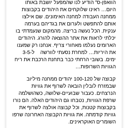
הוואפן-ס" הודיע לנו שהמפעל יושבת באותו
היום… ראינו שלוקחים את היהודים בקבוצות
ממחנה העבודה למחנה האימונים. שם אילצו
אותם להתפשט ולערום את בגדיהם בערמה
ענקית. הכל נעשה בריצה. מהמקום שנעמדתי בו
יכלתי לראות את אתר ההוצאה להורג. היהודים
הארומים נעלמו מאחורי צריף. אנחנו רק שמענו
את היריות… למחרת נסעתי לוורשה ל-3-5
ימים. בשובי הרחתי כבר בתחנת הרכבת את ריח
הגוויות השרופות…
קבוצה של 100-120 יהודים ממחנה מיליוב
שבמזרח לובלין הובאה לשרוף את גוויות
הנרצחים. כעבור שבועיים-שלושה, כשהושלמה
שרפת הגוויות, נטבחו גם היהודים האלה. הם נורו
בקבוצות קטנות, וכל קבוצה אולצה לשרוף את
גוויות קודמתה. את גוויות הקבוצה האחרונה שרפו
השומרים האוקראינים.