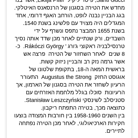
מחדש את הטירה בסגנון של הרנסאנס האיטלקי.
בגג הבניין נבנה לופט, הורחב האגף דרומי, אחד
המגדלים היה מצויד עם פלשינג בשנת 1540.
בשנת 1655 המבצר נתפס ונשרף על ידי
השבדים, ורק שנתיים לאחר מכן שדד אותה נסיך
טרנסילבניה ראקוצי ג'ורג ' Rákóczi György. כ-
8 שנים לאחר השחזור של הטירה פרצה אש
אשר גרמה נזק רב והבניין ניזוק קשות.
בראשית המאה ה-18, בתקופת שלטונו של
אוגוסט החזק Augustus the Strong התעורר
הרעיון לשחזר את הטירה בסגנון של הארמון, אך
הרעיונות סוכלו בגלל מלחמת האזרחים עם
סטניסלב לשינסקי Stanisław Leszczyński.
כתוצאה מכך, בטירה התפתח ריקבון.
בין השנים 1958-1960 בין חורבות המצודה בוצעו
חקירות הארכיאולוגי, לאחר מכן הטירה נפתחה
לתיירים.