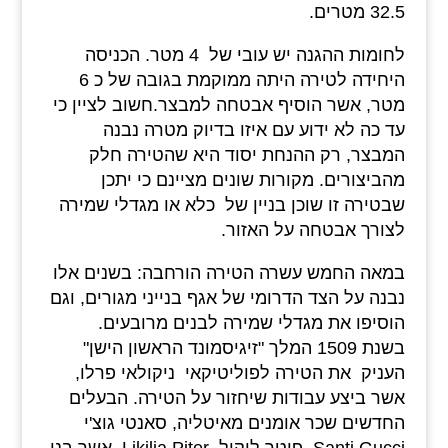
32.5 מטרים.
לחומות ההגנה יש עובי של 4 מטר. הכניסה
היחידה לטירה היתה ממוקמת בגובה של כ 6
מטר, אשר הוסיף אבטחה למבצר.חשוב לציין כי
עד כה לא ידוע עם איזו בדיוק מטרה נבנה
המבצר, רק ההנחת יסוד היא שהטירה חלק
מהביצורים. מקורות שונים מציינם כי יתכן
שבטירה זו שוכן בניין של כלא או מגדלי שמירה
לצורך אבטחה על האזור.
במאה החמש עשרה הטירה הורחבה: בשנים אלו
נבנה על הצד הדרומי של אגף בנייני מגורים, וגם
הוסיפו את מגדלי שמירה לבנים מרובעים.
בשנת 1509 המלך "זיגיסמונד הראשון הישן"
העניק את הטירה לפוליטיקאי ניקולאי פרלו,
אשר ביצע עבודות שיחזור על הטירה. הבעלים
החדשים שכר אומנים מאיטליה, סאנטי גוצ'י
Santi Gucci, פיטר ליקיל Likilja Piter, אשר בנו