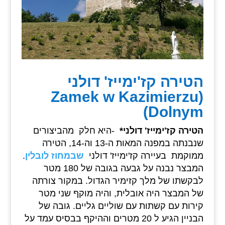
הטירה קז'ימייז' דולני
(Zamek w Kazimierzu
Dolnym)
הטירה קז'ימייז' דולני*
-היא חלק מהביצורים
שנבנתה במפנה המאות ה-13 וה-14, הטירה
ממוקמת בעיירה קז'ימייז' דולני
שבמחוז לובלין
.
המבצר נבנה על גבעה בגובה של 180 מטר
לבקשתו של מלך קזימיר הגדול. במקור צורתה
של המבצר היה אובלית, והיה מוקף שני מטר
קירות עם קשתות עם שוליים גליים. גובה של
הבניין הגיע ל 20 מטרים וההיקף בבסיס עמד על