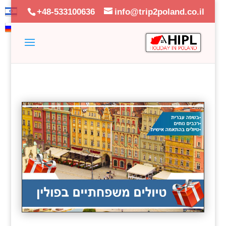
+48-533100636
info@trip2poland.co.il