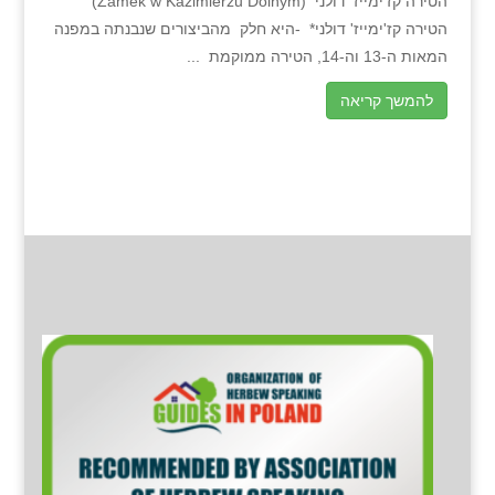
הטירה קז'ימייז' דולני (Zamek w Kazimierzu Dolnym)
הטירה קז'ימייז' דולני* -היא חלק מהביצורים שנבנתה במפנה
המאות ה-13 וה-14, הטירה ממוקמת ...
להמשך קריאה