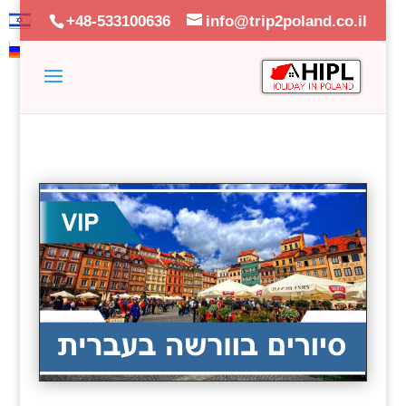
+48-533100636
info@trip2poland.co.il