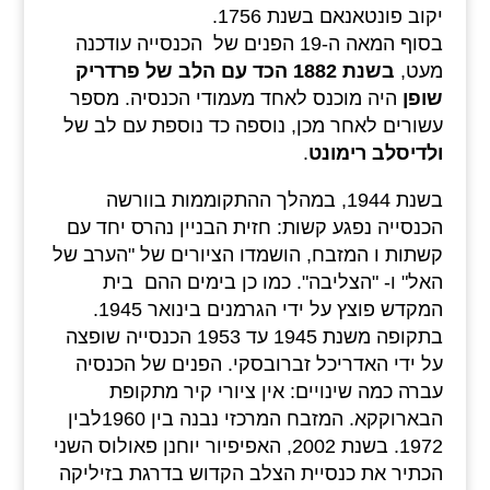
יקוב פונטאנאם בשנת 1756.
בסוף המאה ה-19 הפנים של הכנסייה עודכנה
מעט,
בשנת 1882 הכד עם הלב של פרדריק
שופן
היה מוכנס לאחד מעמודי הכנסיה. מספר
עשורים לאחר מכן, נוספה כד נוספת עם לב של
ולדיסלב רימונט
.
בשנת 1944, במהלך ההתקוממות בוורשה
הכנסייה נפגע קשות: חזית הבניין נהרס יחד עם
קשתות ו המזבח, הושמדו הציורים של "הערב של
האל" ו- "הצליבה". כמו כן בימים ההם בית
המקדש פוצץ על ידי הגרמנים בינואר 1945.
בתקופה משנת 1945 עד 1953 הכנסייה שופצה
על ידי האדריכל זברובסקי. הפנים של הכנסיה
עברה כמה שינויים: אין ציורי קיר מתקופת
הבארוקקא. המזבח המרכזי נבנה בין 1960לבין
1972. בשנת 2002, האפיפיור יוחנן פאולוס השני
הכתיר את כנסיית הצלב הקדוש בדרגת בזיליקה