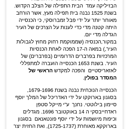
הבזיליקה עמד הבית התפילה של הצלב הקדוש.
בשנת 1525 נבנה בית תפילה מעץ, אשר הורחב
מאוחר יותר על ידי פבל זמברוסקי, כי הכנסייה
היתה קטנה מדי כדי לענות על הצרכים של העיר
הגדלה מדי יום.
במקור,הכנסיה (שממוקמת רחוק מחוץ לגבולות
העיר,) במאה ה-17 הפכה לאחת הכנסיות
המרכזיות בפרברים הדרומיים (בפרברים) של
העיר. בשנת 1653 הכנסייה הועברה למתפללי
לאזאריסטיים והפכה למקדש
הראשי של
המסדר בפולין
.
הכנסייה הנוכחית נבנה בשנת 1679-1696,
בסגנון בארוקקו על ידי האדריכל של המלך יוסף
סיימון בילוטטי. נחנך ע"י מייקל סטפן
ראדחייבסקי ה 14 באוקטובר 1696. מגדלים
וכיפות מיושמות על ידי יוסף פונטאנאם בסגנון
בארוקקא מאוחרת (1725-1737), ואת החזית יצר