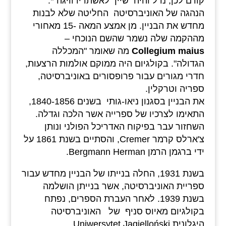
קודם לכן, נדל והיה שייך לאשתו ידוויגה *.
הנהגה של האוניברסיטה החליטה שלא לבנות
מחדש את הבניין. מן אמצע המאה -15 מאחורי
מההקמה שלה נשמר שהשם הנוכחי –
Collegium maius
מה שאומר "המכללה
הגדולה". בקולגיום היה ממוקם אולמות הרצעות,
חדרי מגורים עבור פרופסורים באוניברסיטה,
ספריה וטרקלין.
את הבניין בסגנון ניאו-גותי בשנים 1840-1856,
התאימו לצרכיו של ספרייה אשר הלכה וגדלה.
השחזור עבר בפיקוח האדריכל הפולני ונותן
צ'ארלס קרמר Cremer, והסתיים בשנת 1861 על
ידי ברגמן הרמן Bergmann Herman.
בשנת 1931, החלה בנייתו של הבניין מחדש עבור
ספריית האוניברסיטה, אשר בנייתן הושלמה
בשנת 1939. לאחר העברת הספרים, נפתח
בקולגיום מאיוס סניף של האוניברסיטה
היגלונית Uniwersytet Jagielloński