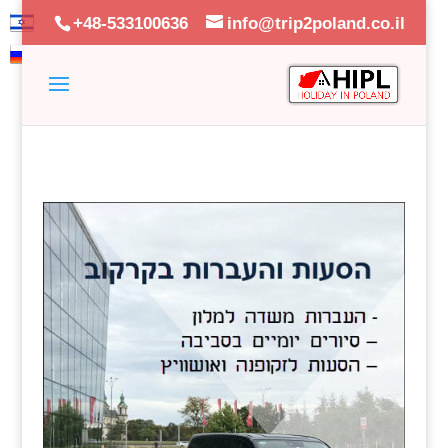
+48-533100636
info@trip2poland.co.il